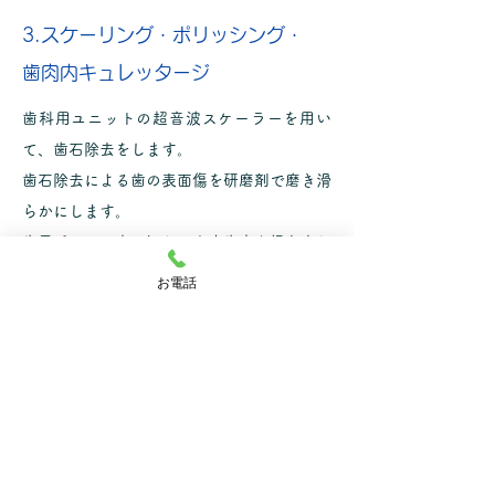
3.スケーリング・ポリッシング・
歯肉内キュレッタージ
歯科用ユニットの超音波スケーラーを用い
て、歯石除去をします。
歯石除去による歯の表面傷を研磨剤で磨き滑
らかにします。
歯周ポケット内の汚れ・炎症歯肉を掻き出し
ます。
お電話
4.抜 歯
動揺している歯や破折している歯・歯を支え
ている歯槽骨の退縮など温存が難しい歯があ